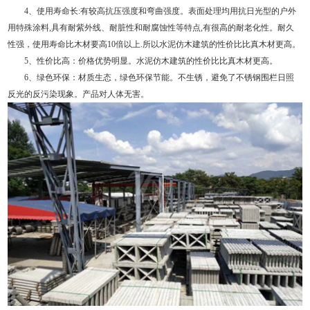
4、使用寿命长:有较高抗压强度和弯曲强度。表面处理均用抗日光型的户外
用特殊涂料,具有耐紫外线、耐脏性和耐腐蚀性等特点,有很高的耐老化性。耐久
性强，使用寿命比木材要高10倍以上.所以水泥仿木建筑的性价比比真木材更高。
5、性价比高：价格优势明显。水泥仿木建筑的性价比比真木材更高。
6、绿色环保：材质生态，绿色环保节能。不生锈，避免了不锈钢围栏日照
反光的反污染现象。产品对人体无害。