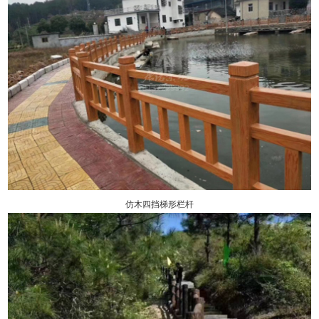
仿木四挡梯形栏杆