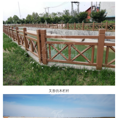
叉形仿木栏杆