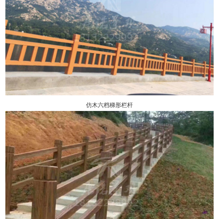
仿木六档梯形栏杆