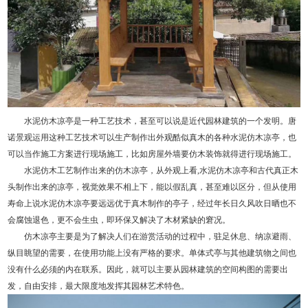
水泥仿木凉亭是一种工艺技术，甚至可以说是近代园林建筑的一个发明。唐
诺景观运用这种工艺技术可以生产制作出外观酷似真木的各种水泥仿木凉亭，也
可以当作施工方案进行现场施工，比如房屋外墙要仿木装饰就得进行现场施工。
水泥仿木工艺制作出来的仿木凉亭，从外观上看,水泥仿木凉亭和古代真正木
头制作出来的凉亭，视觉效果不相上下，能以假乱真，甚至难以区分，但从使用
寿命上说水泥仿木凉亭要远远优于真木制作的亭子，经过年长日久风吹日晒也不
会腐蚀退色，更不会生虫，即环保又解决了木材紧缺的窘况。
仿木凉亭主要是为了解决人们在游赏活动的过程中，驻足休息、纳凉避雨、
纵目眺望的需要，在使用功能上没有严格的要求。单体式亭与其他建筑物之间也
没有什么必须的内在联系。因此，就可以主要从园林建筑的空间构图的需要出
发，自由安排，最大限度地发挥其园林艺术特色。