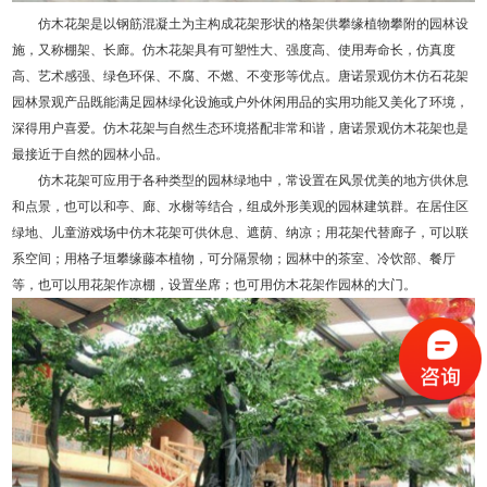
仿木花架是以钢筋混凝土为主构成花架形状的格架供攀缘植物攀附的园林设
施，又称棚架、长廊。仿木花架具有可塑性大、强度高、使用寿命长，仿真度
高、艺术感强、绿色环保、不腐、不燃、不变形等优点。唐诺景观仿木仿石花架
园林景观产品既能满足园林绿化设施或户外休闲用品的实用功能又美化了环境，
深得用户喜爱。仿木花架与自然生态环境搭配非常和谐，唐诺景观仿木花架也是
最接近于自然的园林小品。
仿木花架可应用于各种类型的园林绿地中，常设置在风景优美的地方供休息
和点景，也可以和亭、廊、水榭等结合，组成外形美观的园林建筑群。在居住区
绿地、儿童游戏场中仿木花架可供休息、遮荫、纳凉；用花架代替廊子，可以联
系空间；用格子垣攀缘藤本植物，可分隔景物；园林中的茶室、冷饮部、餐厅
等，也可以用花架作凉棚，设置坐席；也可用仿木花架作园林的大门。